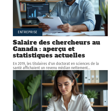
ENTREPRISE
Salaire des chercheurs au
Canada : aperçu et
statistiques actuelles
En 2019, les titulaires d'un doctorat en sciences de la
santé affichaient un revenu médian nettement
…