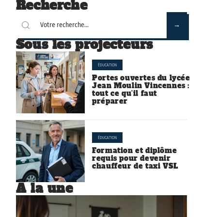
Recherche
Sous les projecteurs
ÉDUCATION
Portes ouvertes du lycée
Jean Moulin Vincennes :
tout ce qu’il faut
préparer
ÉDUCATION
Formation et diplôme
requis pour devenir
chauffeur de taxi VSL
À la une