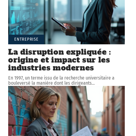
ENTREPRISE
La disruption expliquée :
origine et impact sur les
industries modernes
En 1997, un terme issu de la recherche universitaire a
bouleversé la manière dont les dirigeants
…