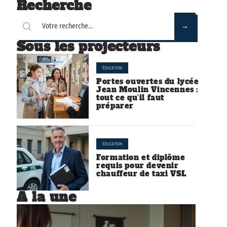
Recherche
Sous les projecteurs
ÉDUCATION
Portes ouvertes du lycée
Jean Moulin Vincennes :
tout ce qu’il faut
préparer
ÉDUCATION
Formation et diplôme
requis pour devenir
chauffeur de taxi VSL
À la une