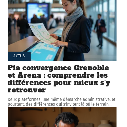
ACTUS
Pia convergence Grenoble
et Arena : comprendre les
différences pour mieux s’y
retrouver
Deux plateformes, une même démarche administrative, et
pourtant, des différences qui s'invitent là où le terrain
…