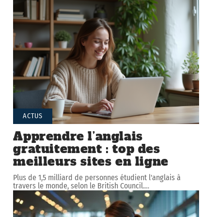
ACTUS
Apprendre l’anglais
gratuitement : top des
meilleurs sites en ligne
Plus de 1,5 milliard de personnes étudient l'anglais à
travers le monde, selon le British Council.
…