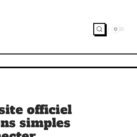
ite officiel
ons simples
necter