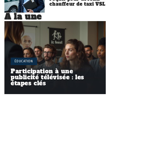
chauffeur de taxi VSL
À la une
ÉDUCATION
Participation à une
publicité télévisée : les
étapes clés