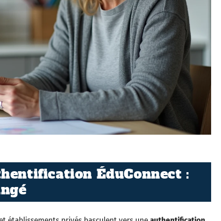
hentification ÉduConnect :
angé
 et établissements privés basculent vers une
authentification